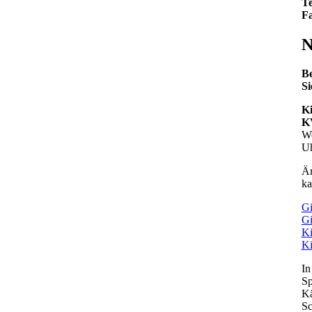
Te
F
N
Be
Si
Ki
K
Wo
Uh
Är
ka
Gi
Gi
Ki
Ki
In
Sp
Kä
Sc