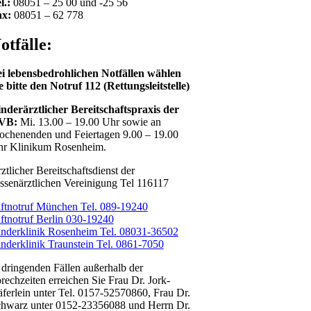
l.:
08051 – 25 00 und -25 56
ax:
08051 – 62 778
otfälle:
i lebensbedrohlichen Notfällen wählen
e bitte den Notruf 112 (Rettungsleitstelle)
nderärztlicher Bereitschaftspraxis der
VB:
Mi. 13.00 – 19.00 Uhr sowie an
chenenden und Feiertagen 9.00 – 19.00
r Klinikum Rosenheim.
ztlicher Bereitschaftsdienst der
ssenärztlichen Vereinigung Tel 116117
ftnotruf München Tel. 089-19240
ftnotruf Berlin 030-19240
nderklinik Rosenheim Tel. 08031-36502
nderklinik Traunstein Tel. 0861-7050
 dringenden Fällen außerhalb der
rechzeiten erreichen Sie Frau Dr. Jork-
ferlein unter Tel. 0157-52570860, Frau Dr.
hwarz unter 0152-23356088 und Herrn Dr.