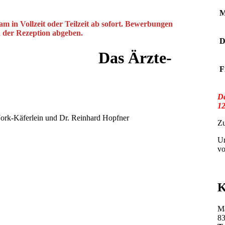
M
m in Vollzeit oder Teilzeit ab sofort. Bewerbungen
n der Rezeption abgeben.
D
Das Ärzte-
F
Da
12
 Jork-Käferlein und Dr. Reinhard Hopfner
Zu
Um
vo
K
Ma
83