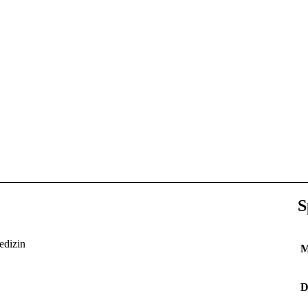
S
edizin
M
D